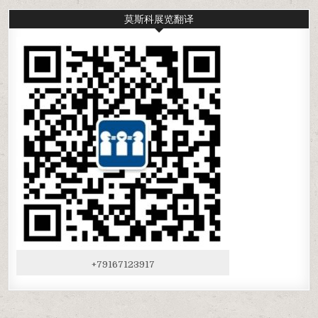
莫斯科展览翻译
+79167123917