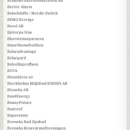
Schiedel Skorstenssystem AB
Sector Alarm
Sekelskifte / Nordic Switch
SENG Sverige
Sesol AB
Sjötorps Hus
Skorstensspararen
Smarthomebutiken
Solaradvantage
Solargard
Solcellsproffsen
SOVA
Stenskivor.se
Stockholms Miljöbud 838383 AB
Stoneks AB
Sun4Energy
SunnyFuture
Sunroof
Superstate
Svenska Bad-Spabad
Svenska Brasvärmeföreningen