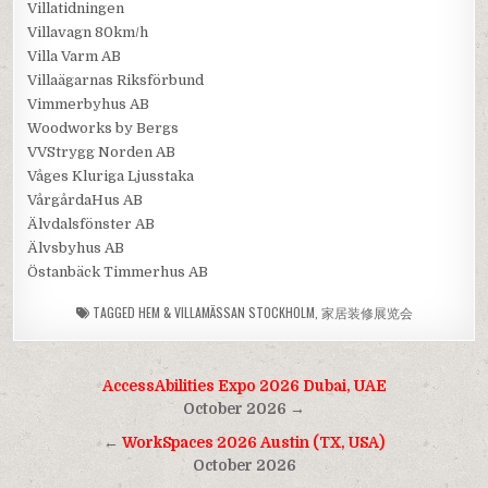
Villatidningen
Villavagn 80km/h
Villa Varm AB
Villaägarnas Riksförbund
Vimmerbyhus AB
Woodworks by Bergs
VVStrygg Norden AB
Våges Kluriga Ljusstaka
VårgårdaHus AB
Älvdalsfönster AB
Älvsbyhus AB
Östanbäck Timmerhus AB
TAGGED
HEM & VILLAMÄSSAN STOCKHOLM
,
家居装修展览会
Post
AccessAbilities Expo 2026 Dubai, UAE
navigation
October 2026 →
←
WorkSpaces 2026 Austin (TX, USA)
October 2026