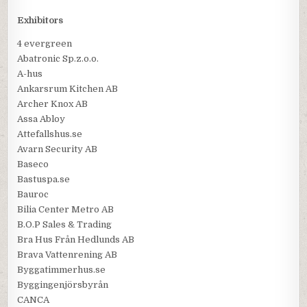
Exhibitors
4 evergreen
Abatronic Sp.z.o.o.
A-hus
Ankarsrum Kitchen AB
Archer Knox AB
Assa Abloy
Attefallshus.se
Avarn Security AB
Baseco
Bastuspa.se
Bauroc
Bilia Center Metro AB
B.O.P Sales & Trading
Bra Hus Från Hedlunds AB
Brava Vattenrening AB
Byggatimmerhus.se
Byggingenjörsbyrån
CANCA