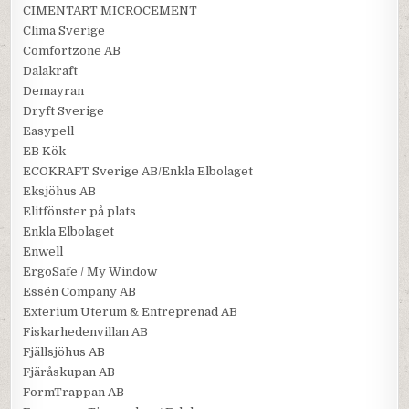
CIMENTART MICROCEMENT
Clima Sverige
Comfortzone AB
Dalakraft
Demayran
Dryft Sverige
Easypell
EB Kök
ECOKRAFT Sverige AB/Enkla Elbolaget
Eksjöhus AB
Elitfönster på plats
Enkla Elbolaget
Enwell
ErgoSafe / My Window
Essén Company AB
Exterium Uterum & Entreprenad AB
Fiskarhedenvillan AB
Fjällsjöhus AB
Fjäråskupan AB
FormTrappan AB