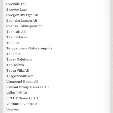
Swedala Tak
Swedec Line
Swegon Sverige AB
Svenska Lumon AB
Svensk Takinspektion
Takkraft AB
Takmästarna
Tempur
Terrastone – Naturstenputs
Thermia
Treza Solutions
Trivselhus
Trosa Villa AB
Trägolvsbutiken
Vagabond Haven AB
Vaillant Group Gaseres AB
Valbo Trä AB
VELUX Svenska AB
Verisure Sverige AB
Vesivek