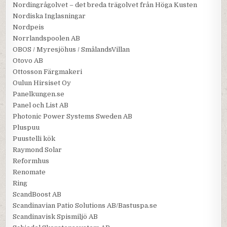
Nordingrågolvet – det breda trägolvet från Höga Kusten
Nordiska Inglasningar
Nordpeis
Norrlandspoolen AB
OBOS / Myresjöhus / SmålandsVillan
Otovo AB
Ottosson Färgmakeri
Oulun Hirsiset Oy
Panelkungen.se
Panel och List AB
Photonic Power Systems Sweden AB
Pluspuu
Puustelli kök
Raymond Solar
Reformhus
Renomate
Ring
ScandBoost AB
Scandinavian Patio Solutions AB/Bastuspa.se
Scandinavisk Spismiljö AB