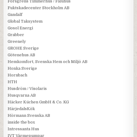
Forsgrens Timmerhus / Faluhus
Fuktskadecenter Stockholm AB
Gandalf
Global Taksystem
Gosol Energi
Grabber
Greenely
GROHE Sverige
Götenehus AB
Hemkomfort, Svenska Hem och Miljö AB
Honka Sverige
Hornbach
HTH
Husdröm / Visolaris
Husqvarna AB
Häcker Küchen GmbH & Co. KG
HärjedalsKök
Hörmann Svenska AB
inside the box
Intressanta Hus
IVT Värmepumpar