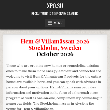
Skip
XPO.SU
to
content
RECRUITMENT & TEMPORARY STAFFING
MENU
Hem & Villamässan 2026
Stockholm, Sweden
October 2026
Those who are creating new homes or remodeling existing
ones to make them more energy-efficient and connected are
welcome to visit Hem & Villamässan. Products for the entire
house are available here, and you can speak with advisors in
person about your options.
Hem & Villamässan
provides
information and motivation in the form of a thorough stage
program as well as one-on-one, complimentary counseling in
numerous fields. The Stockholmsmässan in Älvsjö is the
venue for
Hem & Villamässan
.