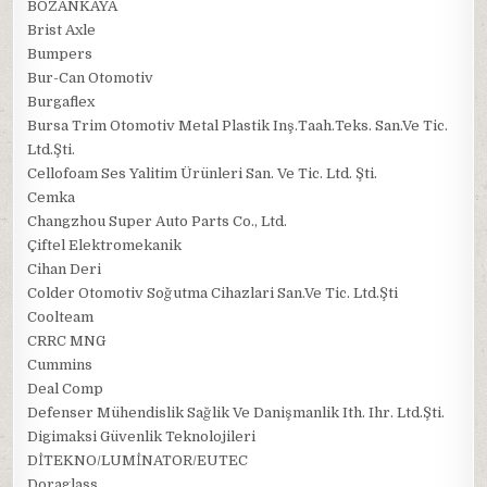
BOZANKAYA
Brist Axle
Bumpers
Bur-Can Otomotiv
Burgaflex
Bursa Trim Otomotiv Metal Plastik Inş.Taah.Teks. San.Ve Tic.
Ltd.Şti.
Cellofoam Ses Yalitim Ürünleri San. Ve Tic. Ltd. Şti.
Cemka
Changzhou Super Auto Parts Co., Ltd.
Çiftel Elektromekanik
Cihan Deri
Colder Otomotiv Soğutma Cihazlari San.Ve Tic. Ltd.Şti
Coolteam
CRRC MNG
Cummins
Deal Comp
Defenser Mühendislik Sağlik Ve Danişmanlik Ith. Ihr. Ltd.Şti.
Digimaksi Güvenlik Teknolojileri
DİTEKNO/LUMİNATOR/EUTEC
Doraglass