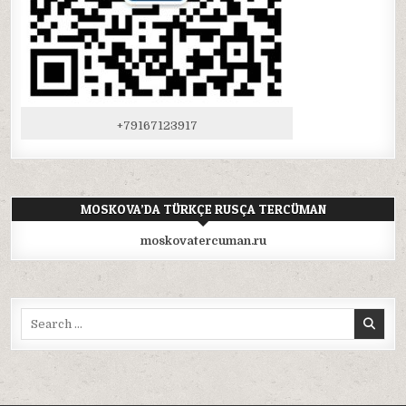
+79167123917
MOSKOVA’DA TÜRKÇE RUSÇA TERCÜMAN
moskovatercuman.ru
Search
for: