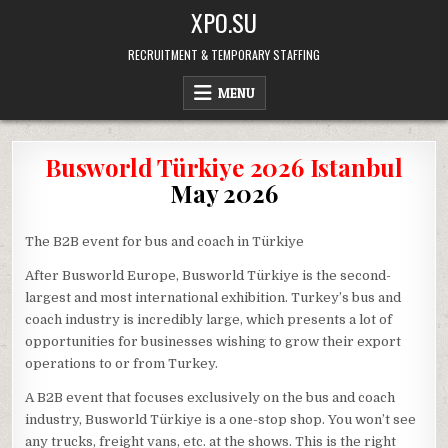
Skip
XPO.SU
to
content
RECRUITMENT & TEMPORARY STAFFING
MENU
Busworld Türkiye 2026 Istanbul
May 2026
The B2B event for bus and coach in Türkiye
After Busworld Europe, Busworld Türkiye is the second-
largest and most international exhibition. Turkey’s bus and
coach industry is incredibly large, which presents a lot of
opportunities for businesses wishing to grow their export
operations to or from Turkey.
A B2B event that focuses exclusively on the bus and coach
industry, Busworld Türkiye is a one-stop shop. You won’t see
any trucks, freight vans, etc. at the shows. This is the right