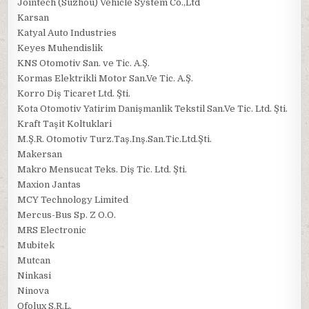
Jointech (Suzhou) Vehicle System Co.,Ltd
Karsan
Katyal Auto Industries
Keyes Muhendislik
KNS Otomotiv San. ve Tic. A.Ş.
Kormas Elektrikli Motor San.Ve Tic. A.Ş.
Korro Diş Ticaret Ltd. Şti.
Kota Otomotiv Yatirim Danişmanlik Tekstil San.Ve Tic. Ltd. Şti.
Kraft Taşit Koltuklari
M.Ş.R. Otomotiv Turz.Taş.Inş.San.Tic.Ltd.Şti.
Makersan
Makro Mensucat Teks. Diş Tic. Ltd. Şti.
Maxion Jantas
MCY Technology Limited
Mercus-Bus Sp. Z O.O.
MRS Electronic
Mubitek
Mutcan
Ninkasi
Ninova
Ofolux S.R.L.