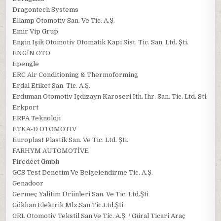
Dragontech Systems
Ellamp Otomotiv San. Ve Tic. A.Ş.
Emir Vip Grup
Engin Işik Otomotiv Otomatik Kapi Sist. Tic. San. Ltd. Şti.
ENGİN OTO
Epengle
ERC Air Conditioning & Thermoforming
Erdal Etiket San. Tic. A.Ş.
Erduman Otomotiv Içdizayn Karoseri Ith. Ihr. San. Tic. Ltd. Sti.
Erkport
ERPA Teknoloji
ETKA-D OTOMOTIV
Europlast Plastik San. Ve Tic. Ltd. Şti.
FARHYM AUTOMOTİVE
Firedect Gmbh
GCS Test Denetim Ve Belgelendirme Tic. A.Ş.
Genadoor
Germeç Yalitim Ürünleri San. Ve Tic. Ltd.Şti
Gökhan Elektrik Mlz.San.Tic.Ltd.Şti.
GRL Otomotiv Tekstil San.Ve Tic. A.Ş. / Güral Ticari Araç