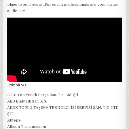
place to be if bus and/or coach professionals are your target
audience!
Exhibitors
A.T.S. Oto Yedek Parça San. Tic. Ltd. Şti
ABB Elektrik San. A.Ş.
AKOK TOPLU TAŞIMA TEKNOLOJİSİ SERVİSİ SAN. TİC. LTD.
ŞTİ.
Aktepe
Allison Transmission