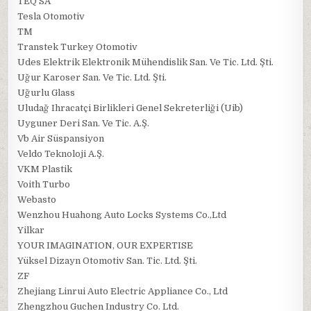
TEQ SA
Tesla Otomotiv
TM
Transtek Turkey Otomotiv
Udes Elektrik Elektronik Mühendislik San. Ve Tic. Ltd. Şti.
Uğur Karoser San. Ve Tic. Ltd. Şti.
Uğurlu Glass
Uludağ Ihracatçi Birlikleri Genel Sekreterliği (Uib)
Uyguner Deri San. Ve Tic. A.Ş.
Vb Air Süspansiyon
Veldo Teknoloji A.Ş.
VKM Plastik
Voith Turbo
Webasto
Wenzhou Huahong Auto Locks Systems Co.,Ltd
Yilkar
YOUR IMAGINATION, OUR EXPERTISE
Yüksel Dizayn Otomotiv San. Tic. Ltd. Şti.
ZF
Zhejiang Linrui Auto Electric Appliance Co., Ltd
Zhengzhou Guchen Industry Co. Ltd.