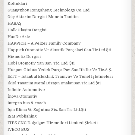
Koltuklari
Guangzhou Rongsheng Technology Co. Ltd
Güç Aktarim Dergisi-Moneta Tanitim
HABAŞ
Halk Ulaşim Dergisi
HanDe Axle
HAPPICH – A Pelzer Family Company
Happich Otomotiv Ve Akustik Parçalari San.Tic.Ltd.Şti
Hizmetix Dergisi
Hobi Otomotiv Yan San. Tic. Ltd. Şti.
Hürpaz Otobüs Yedek Parça Paz.San.Ith.Ihr.Ve Tic.A.Ş.
IETT – Istanbul Elektrik Tramvay Ve Tünel Işletmeleri
Ikiel Tasarim Metal Dizayn Imalat San.Tic.Ltd.Şti.
Infinite Automotive
İnova Otomotiv
integro bus & coach
Işin Klima Ve Soğutma Sis. San.Tic.Ltd.Şti
ISM Publishing
ITPS CNG Doğalgaz Hizmetleri Limited Şirketi
IVECO BUS